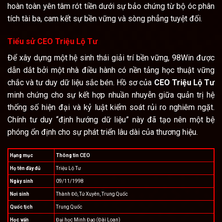
hoàn toàn yên tâm rót tiền dưới sự bảo chứng từ bộ óc phân
tích tài ba, cam kết sự bền vững và sòng phẳng tuyệt đối.
Tiểu sử CEO Triệu Lộ Tư
Để xây dựng một hệ sinh thái giải trí bền vững, 98Win được
dẫn dắt bởi một nhà điều hành có nền tảng học thuật vững
chắc và tư duy dữ liệu sắc bén. Hồ sơ của
CEO Triệu Lộ Tư
minh chứng cho sự kết hợp nhuần nhuyễn giữa quản trị hệ
thống số hiện đại và kỷ luật kiểm soát rủi ro nghiêm ngặt.
Chính tư duy “định hướng dữ liệu” này đã tạo nên một bệ
phóng ổn định cho sự phát triển lâu dài của thương hiệu.
Hạng mục
Thông tin CEO
Họ tên đầy đủ
Triệu Lộ Tư
Ngày sinh
09/11/1998
Nơi sinh
Thành Đô, Tứ Xuyên, Trung Quốc
Quốc tịch
Trung Quốc
Học vấn
Đại học Minh Đạo (Đài Loan)