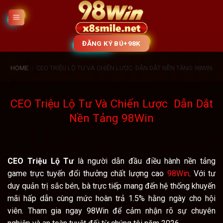
Chuyển
đến
nội
dung
ĐĂNG KÝ BÚ+98K
HOME
|
CEO TRIỆU LỘ TƯ VÀ CHIẾN LƯỢC DẪN DẮT NỀN TẢNG 98WIN
CEO Triệu Lộ Tư Và Chiến Lược Dẫn Dắt
Nền Tảng 98Win
CEO Triệu Lộ Tư
là người dẫn đầu điều hành nền tảng
game trực tuyến đổi thưởng chất lượng cao
98Win
. Với tư
duy quản trị sắc bén, bà trực tiếp mang đến hệ thống khuyến
mãi hấp dẫn cùng mức hoàn trả 1.5% hằng ngày cho hội
viên. Tham gia ngay 98Win để cảm nhận rõ sự chuyên