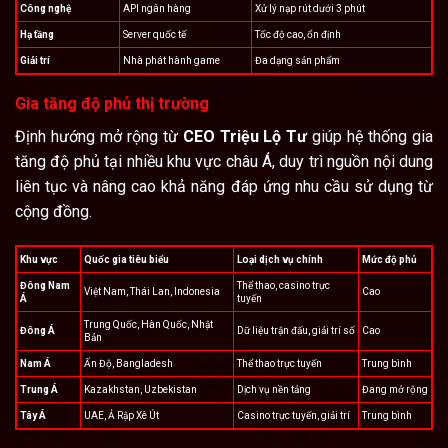
Công nghệ
API ngân hàng
Xử lý nạp rút dưới 3 phút
Hạ tầng
Server quốc tế
Tốc độ cao, ổn định
Giải trí
Nhà phát hành game
Đa dạng sản phẩm
Gia tăng độ phủ thị trường
Định hướng mở rộng từ
CEO Triệu Lộ Tư
giúp hệ thống gia
tăng độ phủ tại nhiều khu vực châu Á, duy trì nguồn nội dung
liên tục và nâng cao khả năng đáp ứng nhu cầu sử dụng từ
cộng đồng.
Khu vực
Quốc gia tiêu biểu
Loại dịch vụ chính
Mức độ phủ
Đông Nam
Thể thao, casino trực
Việt Nam, Thái Lan, Indonesia
Cao
Á
tuyến
Trung Quốc, Hàn Quốc, Nhật
Đông Á
Dữ liệu trận đấu, giải trí số
Cao
Bản
Nam Á
Ấn Độ, Bangladesh
Thể thao trực tuyến
Trung bình
Trung Á
Kazakhstan, Uzbekistan
Dịch vụ nền tảng
Đang mở rộng
Tây Á
UAE, Ả Rập Xê Út
Casino trực tuyến, giải trí
Trung bình