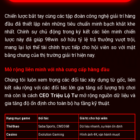
Chiến lược bắt tay cùng các tập đoàn công nghệ giải trí hàng
đầu đã thiết lập nên những tiêu chuẩn minh bạch khắt khe
nhất. Chính sự chủ động trong ký kết các liên minh chiến
lược này đã giúp 98win sở hữu tỷ lệ trả thưởng vượt trội,
mang lại lợi thế tài chính trực tiếp cho hội viên so với mặt
bằng chung của thị trường giải trí hiện nay.
Mở rộng liên minh với nhà cung cấp hàng đầu
Chúng tôi luôn xem trọng các đối tác xây dựng từ gốc, liên
kết sâu rộng với các đối tác lớn gia tăng số lượng trò chơi
mà còn là cách
CEO Triệu Lộ Tư
mở rộng nguồn dữ liệu và
gia tăng độ ổn định cho toàn bộ hạ tầng kỹ thuật.
Hạng mục game
Đối tác
Giá trị cho hội viên
Thể thao
Saba Sports, CMD368
Dữ liệu nhanh, sự kiện ổn định
Casino
Evolution Gaming
Hình ảnh 4K, vận hành mượt