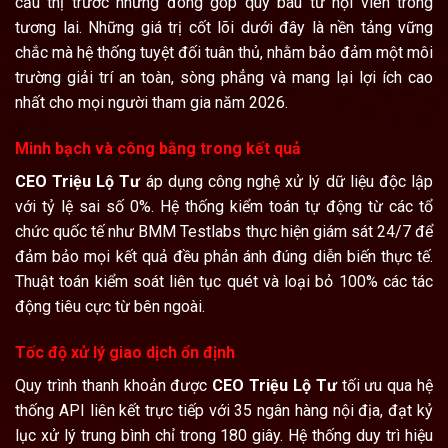
cầu thị trước những đóng góp quý báu từ hội viên trong
tương lai. Những giá trị cốt lõi dưới đây là nền tảng vững
chắc mà hệ thống tuyệt đối tuân thủ, nhằm bảo đảm một môi
trường giải trí an toàn, sòng phẳng và mang lại lợi ích cao
nhất cho mọi người tham gia năm 2026.
Minh bạch và công bằng trong kết quả
CEO Triệu Lộ Tư
áp dụng công nghệ xử lý dữ liệu độc lập
với tỷ lệ sai số 0%. Hệ thống kiểm toán tự động từ các tổ
chức quốc tế như BMM Testlabs thực hiện giám sát 24/7 để
đảm bảo mọi kết quả đều phản ánh đúng diễn biến thực tế.
Thuật toán kiểm soát liên tục quét và loại bỏ 100% các tác
động tiêu cực từ bên ngoài.
Tốc độ xử lý giao dịch ổn định
Quy trình thanh khoản được
CEO Triệu Lộ Tư
tối ưu qua hệ
thống API liên kết trực tiếp với 35 ngân hàng nội địa, đạt kỷ
lục xử lý trung bình chỉ trong 180 giây. Hệ thống duy trì hiệu