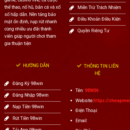
thể thao, nổ hũ, bắn cá và xổ
Miễn Trừ Trách Nhiệm
số hấp dẫn. Nền tảng bảo
Điều Khoản Điều Kiện
mật ổn định, nạp rút nhanh
cùng nhiều ưu đãi thành
Quyền Riêng Tư
viên giúp người chơi tham
gia thuận tiện
HƯỚNG DẪN
THÔNG TIN LIÊN
HỆ
Đăng Ký 98win
Tên:
98WIN
Đăng Nhập 98win
Website:
https://cheapm
Nạp Tiền 98win
Điện Thoại:
Rút Tiền 98win
Email:
Tải App 98win