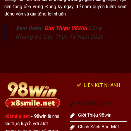
nền tảng bền vững. Đăng ký ngay để nắm quyền kiểm soát
dòng vốn và gia tăng lợi nhuận.
Xem thêm:
Giới Thiệu 98Win
Cùng
Những Dữ Liệu Thực Tế Năm 2026
LIÊN KẾT NHANH
CEO Triệu Lộ Tư
Giới Thiệu 98win
x8smile.net
- 98win
là nhà
cái trực tuyến với slot
Chính Sách Bảo Mật
game, casino live, cá cược