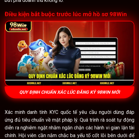
bứt phá doanh thu khổng lồ.
Điều kiện bắt buộc trước lúc mở hồ sơ 98Win
QUY ĐỊNH CHUẨN XÁC LÚC ĐĂNG KÝ 98WIN MỚI
Xác minh danh tính KYC quốc tế yêu cầu người dùng đáp
ứng đủ tiêu chuẩn về mặt pháp lý. Quá trình rà soát tự động
diễn ra nghiêm ngặt nhằm ngăn chặn các hành vi gian lận tài
chính. Hội viên cần nắm chắc ba yếu tố cốt lõi bên dưới để