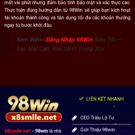
mất vài phút nhưng đảm bảo tính bảo mật và xác thực cao.
Thực hiện đúng hướng dẫn từ 98Win sẽ giúp bạn kích hoạt
tài khoản thành công và tận dụng tối đa các khoản thưởng
ngay từ bước khởi đầu.
Xem thêm:
Đăng Nhập 98Win
Siêu Tốc –
Bảo Mật Cao, Vào Sảnh Trong 30s
LIÊN KẾT NHANH
CEO Triệu Lộ Tư
Giới Thiệu 98win
x8smile.net
- 98win
là nhà