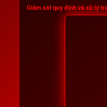
Giám sát quy định và xử lý t