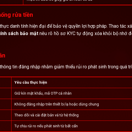
ống rửa tiền
 thực danh tính hiện đại để bảo vệ quyền lợi hợp pháp. Thao tác x
ính sách bảo mật
nêu rõ hồ sơ KYC tự động xóa khỏi bộ nhớ đ
hân
thông tin đăng nhập nhằm giảm thiểu rủi ro phát sinh trong quá tr
Yêu cầu thực hiện
Giữ kín mật khẩu, mã OTP cá nhân
Không đăng nhập trên thiết bị lạ hoặc dùng chung
Theo dõi và cài đặt bản vá từ hệ thống
Tự chịu rủi ro nếu phát sinh từ bất cẩn