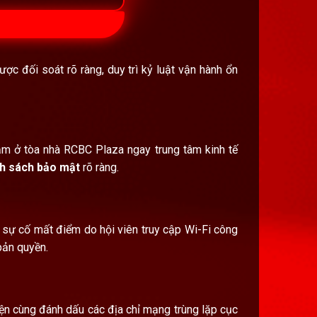
ợc đối soát rõ ràng, duy trì kỷ luật vận hành ổn
nằm ở tòa nhà RCBC Plaza ngay trung tâm kinh tế
h sách bảo mật
rõ ràng.
ù sự cố mất điểm do hội viên truy cập Wi-Fi công
bản quyền.
iện cùng đánh dấu các địa chỉ mạng trùng lặp cục