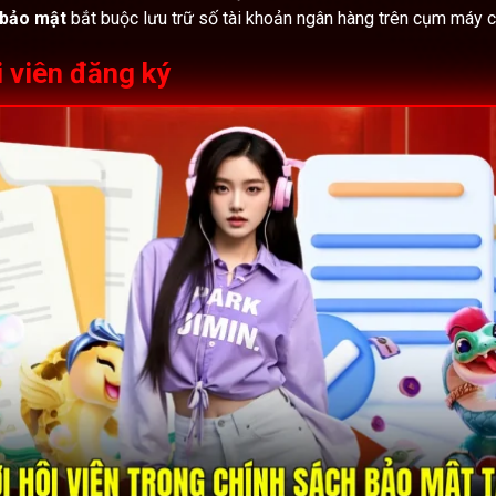
 bảo mật
bắt buộc lưu trữ số tài khoản ngân hàng trên cụm máy chủ
i viên đăng ký