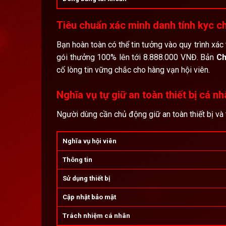
Tiêu chuẩn xác minh danh tính kyc ch
Bạn hoàn toàn có thể tin tưởng vào quy trình xác
gói thưởng 100% lên tới 8.888.000 VNĐ. Bản
Ch
cố lòng tin vững chắc cho hàng vạn hội viên.
Nghĩa vụ tự giữ an toàn thiết bị cá n
Người dùng cần chủ động giữ an toàn thiết bị và 
Nghĩa vụ hội viên
Thông tin
Sử dụng thiết bị
Cập nhật bảo mật
Trách nhiệm cá nhân