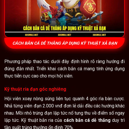
CÁCH BẮN CÁ DỄ THẮNG ÁP DỤNG KỸ THUẬT XẢ ĐẠN
Phương pháp thao tác dưới đây định hình rõ ràng hướng đi
đúng đắn nhất. Triển khai cách bắn cá mang tính ứng dụng
thực tiễn cực cao cho mọi hội viên.
Kỹ thuật ria đạn góc nghiêng
Hội viên xoay nòng súng liên tục quanh 4 góc rìa bàn cược.
Nhả từng viên đạn 2.000 vnđ đơn lẻ dải đều các hướng khác
nhau. Mồi nhỏ trúng đạn lập tức nổ tung thu về điểm số ngay
lập tức. Kỹ thuật bắn ria của
cách bắn cá dễ thắng
duy trì
tần suất trúng thưởng ổn định 70%.