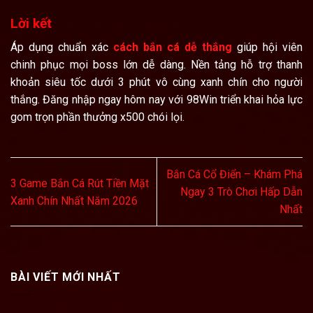
Lời kết
Áp dụng chuẩn xác
cách bắn cá dễ thắng
giúp hội viên
chinh phục mọi boss lớn dễ dàng. Nền tảng hỗ trợ thanh
khoản siêu tốc dưới 3 phút vô cùng xanh chín cho người
thắng. Đăng nhập ngay hôm nay với 98Win triển khai hỏa lực
gom trọn phần thưởng x500 chói lọi.
Bắn Cá Cổ Điển – Khám Phá
3 Game Bắn Cá Rút Tiền Mặt
Ngay 3 Trò Chơi Hấp Dẫn
Xanh Chín Nhất Năm 2026
Nhất
BÀI VIẾT MỚI NHẤT