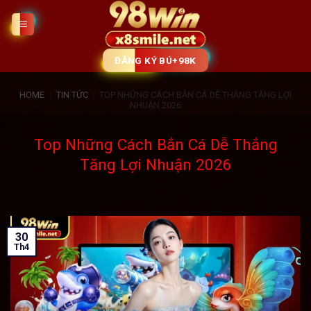
Chuyển
đến
nội
dung
ĐĂNG KÝ BÚ+98K
HOME
|
TIN TỨC
|
TOP NHỮNG CÁCH BẮN CÁ DỄ THẮNG TĂNG LỢI
NHUẬN 2026
Top Những Cách Bắn Cá Dễ Thắng
Tăng Lợi Nhuận 2026
30
Th4