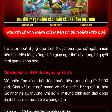
NGUYÊN LÝ VẬN HÀNH CÁCH BẮN CÁ DỄ THẮNG HIỆU QUẢ
Trò chơi hoạt động dựa trên thuật toán tạo số ngẫu nhiên
tiên tiến. Nền tảng vững chắc giúp ngư thủ xây dựng bí quyết
chơi game khoa học.
Mức hoàn trả RTP đạt ngưỡng 96.5%
Mỗi viên đạn xả ra tiêu tốn khoản tiền tương ứng từ 1.000
vnđ. Sinh vật gục ngã mang về số dư tính bằng giá trị hỏa
lực nhân hệ số thưởng. Chỉ số RTP trung bình luôn dao động
ổn định quanh mức 96.5% hằng năm.
Hạng mục
Nội dung mô tả để có cách bắn cá dễ thắng