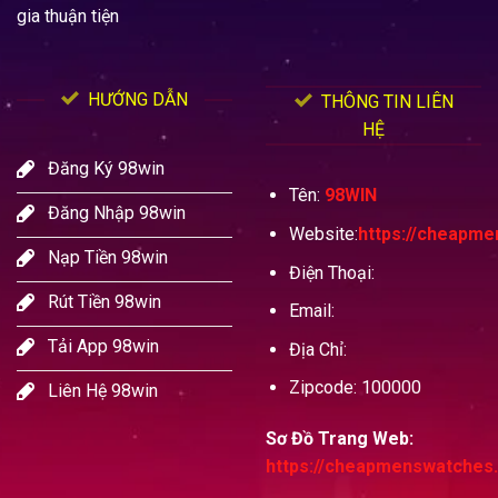
gia thuận tiện
HƯỚNG DẪN
THÔNG TIN LIÊN
HỆ
Đăng Ký 98win
Tên:
98WIN
Đăng Nhập 98win
Website:
https://cheapm
Nạp Tiền 98win
Điện Thoại:
Rút Tiền 98win
Email:
Tải App 98win
Địa Chỉ:
Zipcode: 100000
Liên Hệ 98win
Sơ Đồ Trang Web:
https://cheapmenswatches