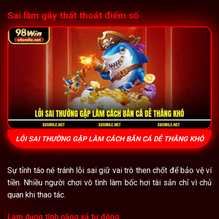
Sai lầm gây thất thoát điểm số
LỖI SAI THƯỜNG GẶP LÀM CÁCH BẮN CÁ DỄ THẮNG KHÓ
Sự tỉnh táo né tránh lỗi sai giữ vai trò then chốt để bảo vệ ví
tiền. Nhiều người chơi vô tình làm bốc hơi tài sản chỉ vì chủ
quan khi thao tác.
Lạm dụng tính năng xả tự động