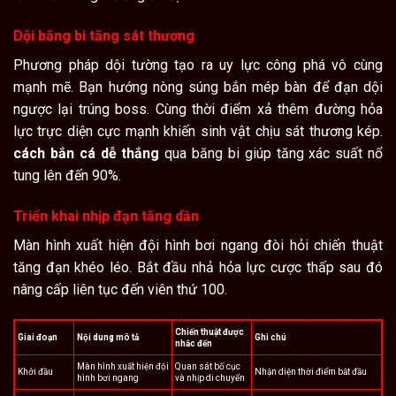
Dội băng bi tăng sát thương
Phương pháp dội tường tạo ra uy lực công phá vô cùng
mạnh mẽ. Bạn hướng nòng súng bắn mép bàn để đạn dội
ngược lại trúng boss. Cùng thời điểm xả thêm đường hỏa
lực trực diện cực mạnh khiến sinh vật chịu sát thương kép.
cách bắn cá dễ thắng
qua băng bi giúp tăng xác suất nổ
tung lên đến 90%.
Triển khai nhịp đạn tăng dần
Màn hình xuất hiện đội hình bơi ngang đòi hỏi chiến thuật
tăng đạn khéo léo. Bắt đầu nhả hỏa lực cược thấp sau đó
nâng cấp liên tục đến viên thứ 100.
Chiến thuật được
Giai đoạn
Nội dung mô tả
Ghi chú
nhắc đến
Màn hình xuất hiện đội
Quan sát bố cục
Khởi đầu
Nhận diện thời điểm bắt đầu
hình bơi ngang
và nhịp di chuyển