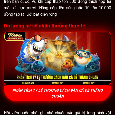
trên bàn cược. Vũ khí cấp thấp tốn 500 đồng thích hợp tỉa
mồi x2 cực mượt. Nâng cấp lên súng bậc 10 tốn 10.000
đồng tạo ra lưới bắt diện rộng.
Đo lường hệ số nhân thưởng thực tế
PHÂN TÍCH TỶ LỆ THƯỞNG CÁCH BẮN CÁ DỄ THẮNG
CHUẨN
Hội viên buộc phải ghi nhớ chuẩn xác giá trị từng sinh vật