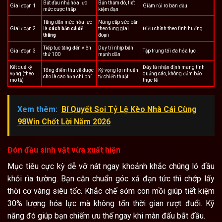
Bắt đầu nhả hỏa lực
Bắn thăm dò, tiết
Giai đoạn 1
Giảm rủi ro ban đầu
mức cược thấp
kiệm đạn
Tăng dần mức hỏa lực
Nâng cấp sức bắn
Giai đoạn 2
là
cách bắn cá dễ
theo từng giai
Điều chỉnh theo tình huống
thắng
đoạn
Tiếp tục tăng đến viên
Duy trì nhịp bắn
Giai đoạn 3
Tập trung tối đa hỏa lực
thứ 100
mạnh dần
Kết quả kỳ
Đây là nhận định mang tính
Tổng điểm thu về được
Kỳ vọng lợi nhuận
vọng (theo
quảng cáo, không đảm bảo
cho là cao hơn chi phí
từ chiến thuật
mô tả)
thực tế
Xem thêm:
Bí Quyết Soi Tỷ Lệ Kèo Nhà Cái Cùng
98Win Chốt Lời Năm 2026
Đón đầu sinh vật vừa xuất hiện
Mục tiêu cực kỳ dễ vỡ nát ngay khoảnh khắc chúng ló đầu
khỏi rìa tường. Bạn căn chuẩn góc xả đạn tức thì chớp lấy
thời cơ vàng siêu tốc. Khắc chế sớm con mồi giúp tiết kiệm
30% lượng hỏa lực mà không tốn thời gian rượt đuổi. Kỹ
năng đó giúp bạn chiếm ưu thế ngay khi màn đấu bắt đầu.