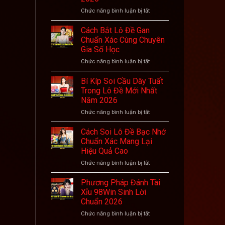
Rút
2026
Chức năng bình luận bị tắt
ở
Tiền
Top
Mặt
3
Xanh
Cách Bắt Lô Đề Gan
Game
Chín
Chuẩn Xác Cùng Chuyên
Bắn
Nhất
Gia Số Học
Cá
Năm
Chức năng bình luận bị tắt
ở
Free
2026
Cách
Ăn
Bắt
Xu
Bí Kíp Soi Cầu Dây Tuất
Lô
Sinh
Trong Lô Đề Mới Nhất
Đề
Lời
Năm 2026
Gan
Lớn
Chức năng bình luận bị tắt
ở
Chuẩn
Nhất
Bí
Xác
2026
Kíp
Cùng
Cách Soi Lô Đề Bạc Nhớ
Soi
Chuyên
Chuẩn Xác Mang Lại
Cầu
Gia
Hiệu Quả Cao
Dây
Số
Chức năng bình luận bị tắt
ở
Tuất
Học
Cách
Trong
Soi
Lô
Phương Pháp Đánh Tài
Lô
Đề
Xỉu 98Win Sinh Lời
Đề
Mới
Chuẩn 2026
Bạc
Nhất
Chức năng bình luận bị tắt
ở
Nhớ
Năm
Phương
Chuẩn
2026