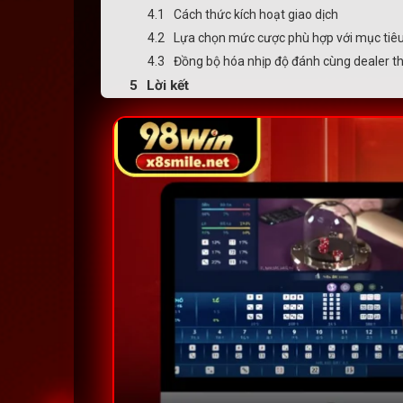
Cách thức kích hoạt giao dịch
Lựa chọn mức cược phù hợp với mục tiê
Đồng bộ hóa nhịp độ đánh cùng dealer t
Lời kết