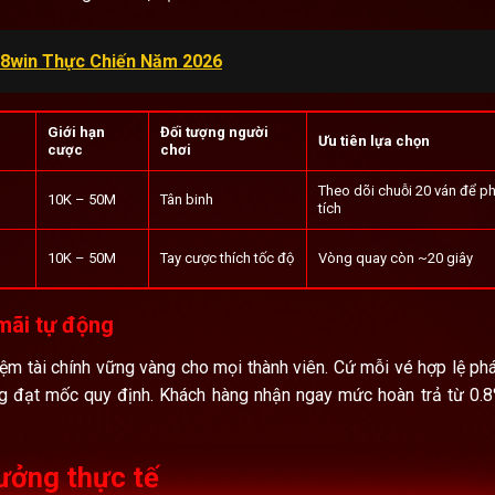
 98win Thực Chiến Năm 2026
Giới hạn
Đối tượng người
Ưu tiên lựa chọn
cược
chơi
Theo dõi chuỗi 20 ván để p
10K – 50M
Tân binh
tích
10K – 50M
Tay cược thích tốc độ
Vòng quay còn ~20 giây
mãi tự động
m tài chính vững vàng cho mọi thành viên. Cứ mỗi vé hợp lệ phá
ng đạt mốc quy định. Khách hàng nhận ngay mức hoàn trả từ 0.
hưởng thực tế