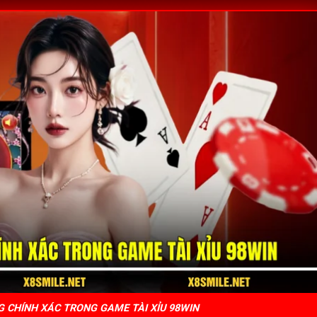
G CHÍNH XÁC TRONG GAME TÀI XỈU 98WIN