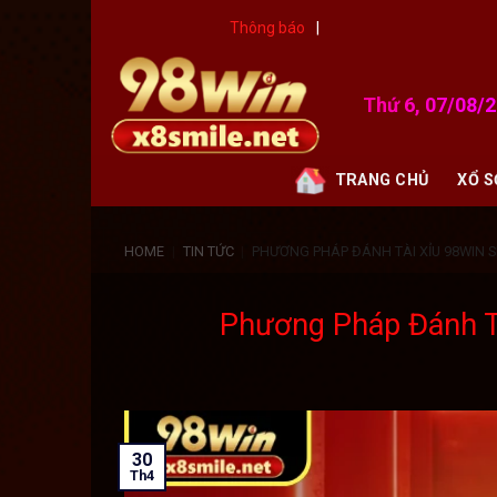
Chuyển
Thông báo
|
đến
nội
dung
Thứ 6, 07/08/2
TRANG CHỦ
XỔ S
HOME
|
TIN TỨC
|
PHƯƠNG PHÁP ĐÁNH TÀI XỈU 98WIN S
Phương Pháp Đánh Tà
30
Th4