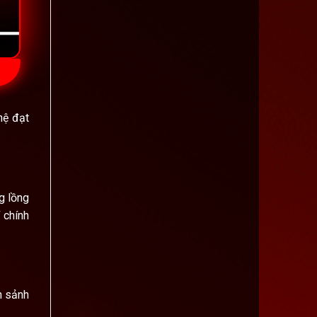
hệ đạt
g lồng
 chính
n sảnh