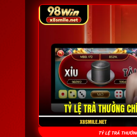
TỶ LỆ TRẢ THƯỞN