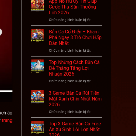
App Nổ Hũ Uy Tín Giúp
Hũ
Cược Thủ Săn Thưởng
Tặng
Lớn 2026
Tiền
Chức năng bình luận bị tắt
ở
Chất
App
Lượng
Nổ
Với
Bắn Cá Cổ Điển – Khám
Hũ
Mức
Phá Ngay 3 Trò Chơi Hấp
Uy
Thưởng
Dẫn Nhất
Tín
Khủng
Chức năng bình luận bị tắt
ở
Giúp
Bắn
Cược
Cá
Thủ
Top Những Cách Bắn Cá
Cổ
Săn
Dễ Thắng Tăng Lợi
Điển
Thưởng
Nhuận 2026
–
Lớn
Chức năng bình luận bị tắt
ở
Khám
2026
Top
Phá
Những
Ngay
3 Game Bắn Cá Rút Tiền
Cách
3
Mặt Xanh Chín Nhất Năm
Bắn
Trò
2026
Cá
Chơi
ách áp
Chức năng bình luận bị tắt
ở
Dễ
Hấp
3
Thắng
Dẫn
ở
trang
Game
Tăng
Top 3 Game Bắn Cá Free
Nhất
Bắn
Lợi
Ăn Xu Sinh Lời Lớn Nhất
Cá
Nhuận
2026