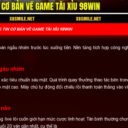
TIN CƠ BẢN VỀ GAME TÀI XỈU 98WIN
toán ngẫu nhiên trước lúc xuống tiền. Nền tảng tích hợp công ng
ngẫu nhiên
xắc tiêu chuẩn sáu mặt. Quá trình quay thưởng thao tác bên tron
 mật cao. Máy chủ tự động đối chiếu rồi thanh toán thẳng vào ví
 nào
 live lôi cuốn giới hạn mức cược linh hoạt. Tân binh thường chọ
uỗi 20 ván gần nhất, cụ thể là: