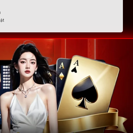
u
hật