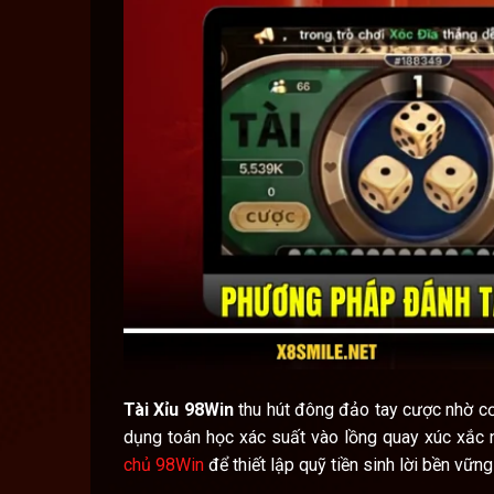
Tài Xỉu 98Win
thu hút đông đảo tay cược nhờ cơ
dụng toán học xác suất vào lồng quay xúc xắc 
chủ 98Win
để thiết lập quỹ tiền sinh lời bền vữn