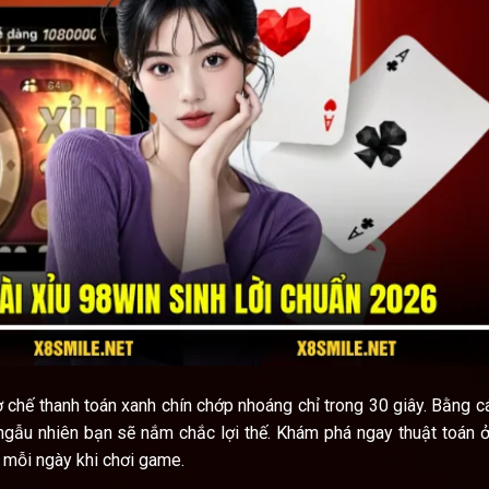
 chế thanh toán xanh chín chớp nhoáng chỉ trong 30 giây. Bằng c
ngẫu nhiên bạn sẽ nắm chắc lợi thế. Khám phá ngay thuật toán 
g mỗi ngày khi chơi game.