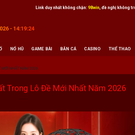
Link duy nhất không chặn:
98win
, đề nghị không truy cập vào b
026 - 14:19:26
Ố
NỔ HŨ
GAME BÀI
BẮN CÁ
CASINO
THỂ THAO
ĐỀ MỚI NHẤT NĂM 2026
uất Trong Lô Đề Mới Nhất Năm 2026