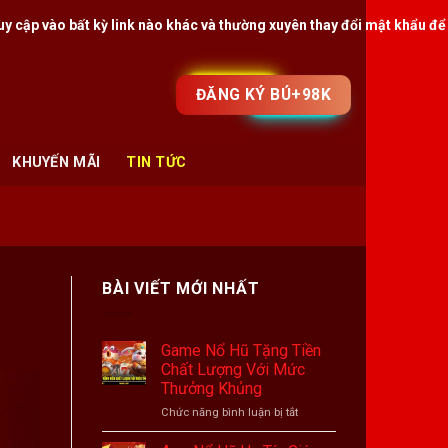
ất kỳ link nào khác và thường xuyên thay đổi mật khẩu để đảm bảo an
ĐĂNG KÝ BÚ+98K
KHUYẾN MÃI
TIN TỨC
BÀI VIẾT MỚI NHẤT
Game Nổ Hũ Tặng Tiền
Chất Lượng Với Mức
Thưởng Khủng
Chức năng bình luận bị tắt
ở
Game
Nổ