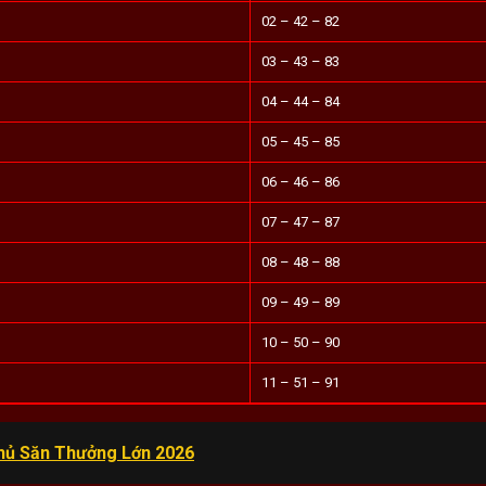
02 – 42 – 82
03 – 43 – 83
04 – 44 – 84
05 – 45 – 85
06 – 46 – 86
07 – 47 – 87
08 – 48 – 88
09 – 49 – 89
10 – 50 – 90
11 – 51 – 91
Thủ Săn Thưởng Lớn 2026