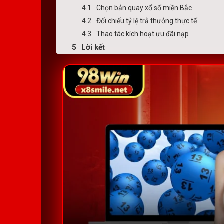
Chọn bản quay xổ số miền Bắc
Đối chiếu tỷ lệ trả thưởng thực tế
Thao tác kích hoạt ưu đãi nạp
Lời kết