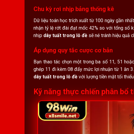
Chu kỳ rơi nhịp bảng thống kê
Dữ liệu toán học trích xuất từ 100 ngày gần nh
nhận tỷ lệ rớt đài đạt mốc 42% so với tổng số 
nhịp
dây tuất trong lô đề
sẽ né tránh hiệu quả c
Áp dụng quy tắc cược cơ bản
Bạn thao tác chọn một trong ba số 11, 51 hoặ
ghép 11 đi kèm 08 đẩy mức lợi nhuận từ 1 ăn 3.
dây tuất trong lô đề
với lượng tiền mặt tối thiể
Kỹ năng thực chiến phân bổ 