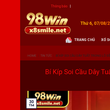
Chuyển
Thông báo
|
đến
nội
dung
Thứ 6, 07/08/2
TRANG CHỦ
XỔ S
HOME
|
TIN TỨC
|
BÍ KÍP SOI CẦU DÂY TUẤT TRONG LÔ 
Bí Kíp Soi Cầu Dây T
30
Th4