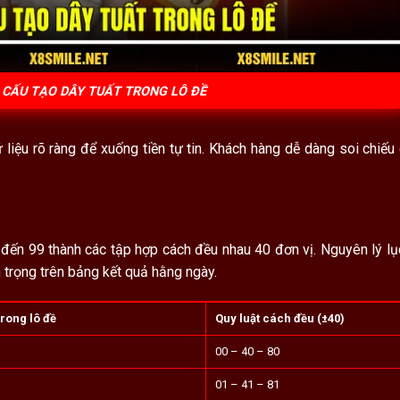
 CẤU TẠO DÂY TUẤT TRONG LÔ ĐỀ
liệu rõ ràng để xuống tiền tự tin. Khách hàng dễ dàng soi chiếu 
 đến 99 thành các tập hợp cách đều nhau 40 đơn vị. Nguyên lý lụ
 trọng trên bảng kết quả hằng ngày.
trong lô đề
Quy luật cách đều (±40)
00 – 40 – 80
01 – 41 – 81