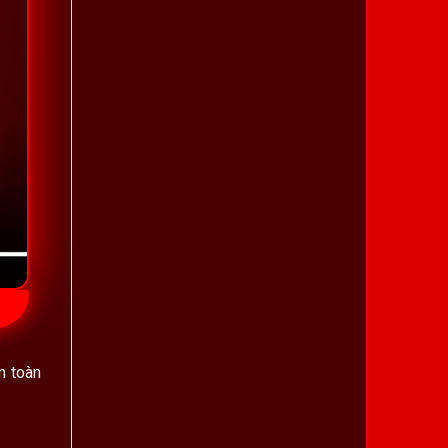
n toàn