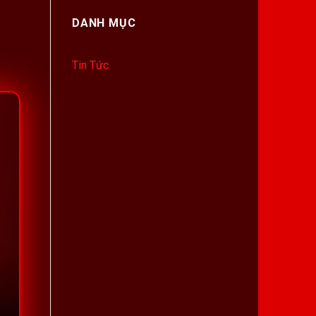
Pháp
Xác
Đánh
DANH MỤC
Mang
Tài
Lại
Xỉu
Hiệu
98Win
Quả
Tin Tức
Sinh
Cao
Lời
Chuẩn
2026