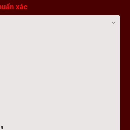
huẩn xác
ng